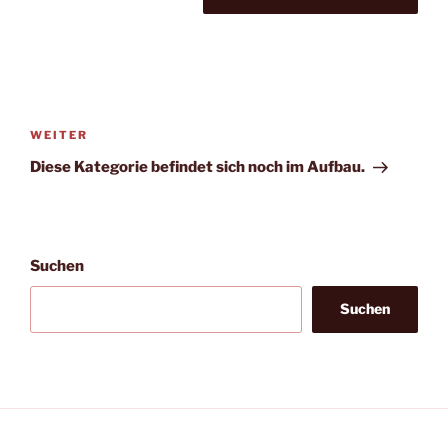
A
l
t
Beitragsnavigation
e
Nächster
WEITER
r
Beitrag
Diese Kategorie befindet sich noch im Aufbau.
n
a
t
i
v
Suchen
e
Suchen
: