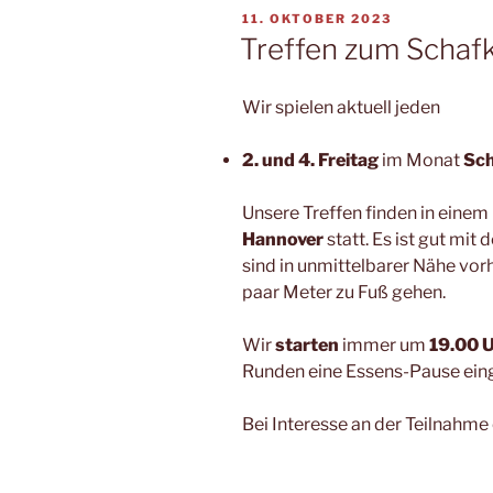
VERÖFFENTLICHT
11. OKTOBER 2023
AM
Treffen zum Schafk
Wir spielen aktuell jeden
2. und 4. Freitag
im Monat
Sc
Unsere Treffen finden in einem
Hannover
statt. Es ist gut mit
sind in unmittelbarer Nähe vor
paar Meter zu Fuß gehen.
Wir
starten
immer um
19.00 
Runden eine Essens-Pause eing
Bei Interesse an der Teilnahme