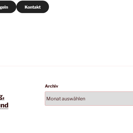
geln
Kontakt
Archiv
g,
und